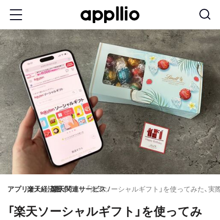
メ
イ
ン
コ
ン
テ
ン
ツ
に
移
動
アプリオ
楽天経済圏
楽天関連サービス
「楽天ソーシャルギフト」を使ってみた、実
「楽天ソーシャルギフト」を使ってみ