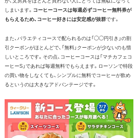
が、文房具をほとんど買わない人にとっては無駄になって
対象のパン各種 70円引き
しまいます。
コーヒーコースは毎週必ずコーヒー無料券が
2026年3月
808円
無印良品 不揃いバウム 80円引き
もらえるため、コーヒー好きには安定感が抜群
です。
からあげクン定番各種 無料
ローソンオリジナル 冷蔵のサラ
ダチキン各種 100円引き
また、バラエティコースで配られるのは「◯◯円引き」の割
おにぎり各種 50円引き
引クーポンがほとんどで、「無料」クーポンが少ないのも惜
ローソンオリジナル チルドカッ
プ飲料各種 100円引き
しいところです。その点、コーヒーコースは「マチカフェコ
ウチカフェスイーツ各種 55円引
ーヒーS」であれば毎週無料でもらえます。ローソンで特段
き
ブラックサンダー 無料
の買い物をしなくても、シンプルに無料でコーヒーが飲め
サンドイッチ各種 100円引き
るというのは大きなアドバンテージです。
2026年2月
648円
からあげクン定番4各種 無料
中華まん各種55円引き
グラタン・ドリア・スープ各種70
円引き
炭火焼サラダチキン各種100円引
き
ローソン オリジナル冷凍食品各
種100円引き