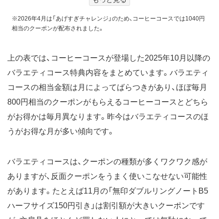
からあげクン定番各種いずれか1
点 無料
※2026年4月は「あげすぎチャレンジ」のため、コーヒーコースでは1040円
具！おにぎり・プレミアムおにぎり
相当のクーポンが配布されました。
各種100円引き
オリジナルチルドカップ飲料 100
円引き
上の表では、コーヒーコースが登場した2025年10月以降の
おにぎり各種60円引き
バラエティコース特典内容をまとめています。バラエティ
無印良品 対象の不揃いバウム 80
円引き
コースの相当金額は月によってばらつきがあり、ほぼ毎月
具！おにぎり・プレミアムおにぎり
800円相当のクーポンがもらえるコーヒーコースとどちら
各種100円引き
オリジナルPET 600ml 無料
がお得かは毎月異なります。昨今はバラエティコースのほ
おにぎり各種 60円引き
うがお得な月が多い傾向です。
2026年4月
1034円※
無印良品 対象の無印良品カレー
150円引き
バラエティコースは、クーポンの種類が多くワクワク感が
ローソンオリジナル 冷凍食品各
種 100円引き
ありますが、反面クーポンをうまく使いこなせない可能性
からあげクン定番各種 無料
があります。たとえば11月の「無印ダブルリングノートB5
炭火焼サラダチキン各種 無料
オリジナル縦型レギュラーカップ
ハーフサイズ150円引き」は割引額が大きいクーポンです
麺各種 無料