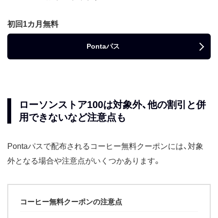
冷凍食品各種100円引き
ハーゲンダッツ各種100円引き
初回1カ月無料
2025年11月
648円
マチカフェコーヒーS無料
ローソンオリジナルPET飲料無料
Pontaパス
おにぎり各種50円引き
無印ダブルリングノートB5ハー
フサイズ150円引き
冷凍食品各種100円引き
グラタン・ドリア・スープ各種70
ローソンストア100は対象外、他の割引と併
円引き
用できないなど注意点も
2025年10月
633円
Pontaパス コラボベーカリー半額
券
Pontaパス コラボベーカリー半額
Pontaパスで配布されるコーヒー無料クーポンには、対象
券
外となる場合や注意点がいくつかあります。
マチカフェコーヒーS無料引換券
ウチカフェスイーツ各種 55円引
クーポン券
ローソンオリジナルPET飲料無料
コーヒー無料クーポンの注意点
券