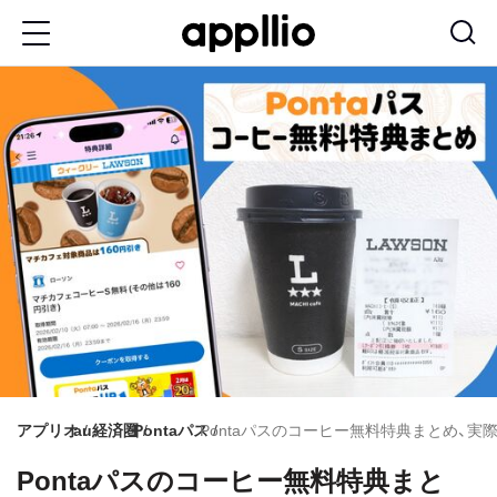
メ
イ
ン
コ
ン
テ
ン
ツ
に
移
動
アプリオ
au経済圏
Pontaパス
Pontaパスのコーヒー無料特典まとめ、
Pontaパスのコーヒー無料特典まと