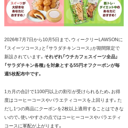
2026年1月
651円
からあげクン定番4各種 無料
ウチカフェスイーツ各種55円引
き
ローソンオリジナルPET飲料 無
料
2026年7月7日から10月5日まで、ウィークリーLAWSONに
炭火焼サラダチキン各種100円引
き
「スイーツコース」と「サラダチキンコース」が期間限定で
ローソン オリジナルカップ麺各
新設されています。
それぞれ「ウチカフェスイーツ全品」
種100円引き
「サラダチキン各種」を対象とする55円オフクーポンが毎
2025年12月
758円
サンドイッチ各種55円引き
週5枚配布中です。
ウチカフェスイーツ各種55円引
き
中華まん各種100円引き
1カ月の合計で1100円以上の割引が受けられるため、お得
Uchi Café×GODIVA100円引き
度はコーヒーコースやバラエティコースを上回ります。た
ローソンオリジナルPET飲料 無
料
だし1つの商品にクーポンを2枚以上適用することはできな
おにぎり各種50円引き
いので、使いやすさの点ではコーヒーコースやバラエティ
プレミアムロールケーキ80円引
き
コースに軍配が上がります。