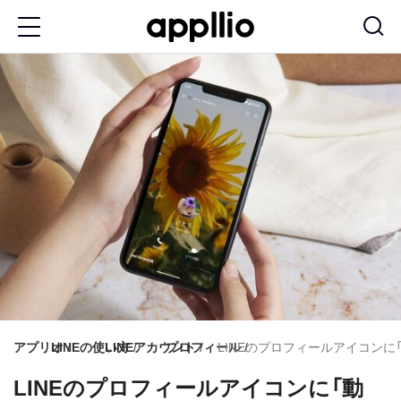
メ
イ
ン
コ
ン
テ
ン
ツ
に
移
動
アプリオ
LINEの使い方
LINEアカウント
プロフィール
LINEのプロフィールアイコンに
LINEのプロフィールアイコンに「動