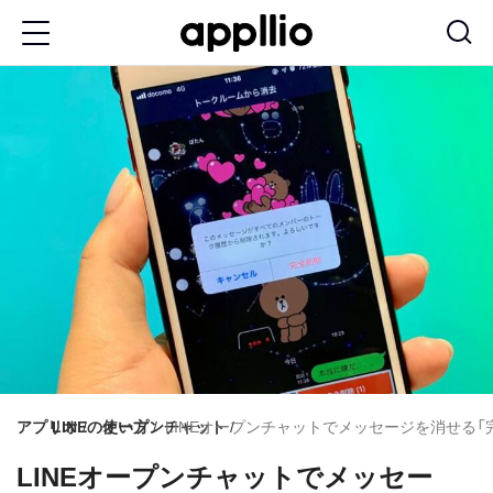
メ
イ
ン
コ
ン
テ
ン
ツ
に
移
動
アプリオ
LINEの使い方
オープンチャット
LINEオープンチャットでメッセージを消せる「
LINEオープンチャットでメッセー