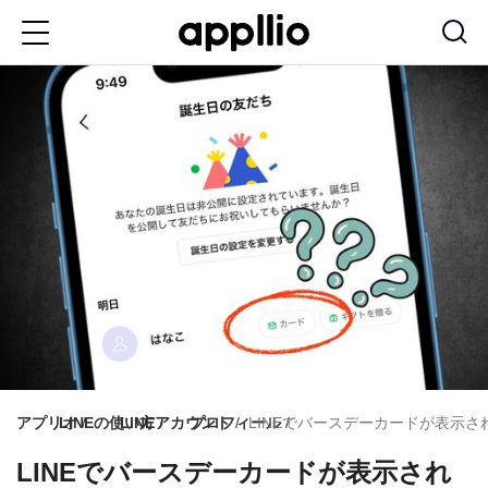
メ
イ
ン
コ
ン
テ
ン
ツ
に
移
動
アプリオ
LINEの使い方
LINEアカウント
プロフィール
LINEでバースデーカードが表示さ
LINEでバースデーカードが表示され