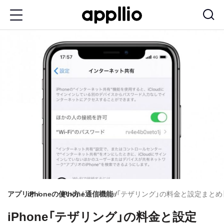
メ
イ
ン
コ
ン
テ
ン
ツ
に
移
動
アプリオ
iPhoneの使い方
iPhone通信機能
iPhone「テザリング」の料金と設定まとめ
iPhone「テザリング」の料金と設定