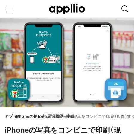
メ
イ
ン
コ
ン
テ
ン
ツ
に
移
動
アプリオ
iPhoneの使い方
iPhone周辺機器・接続
iPhoneの写真をコンビニで印刷（現像）
iPhoneの写真をコンビニで印刷（現