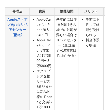
修理店
費用
修理期間
メリット
Appleストア
AppleCar
基本的には即
事前に予
／Appleリペ
e+ for iPh
日対応（その
約して修
アセンター
one加入：
場での対応が
理が受け
（配送）
3400円
難しい場合は
られる
AppleCar
リペアセンタ
料金体系
e+ for iPh
ーに配送後
が明確
one非加
7〜10営業日
入：1万38
以上かかる）
00円〜3
万5800円
エクスプ
レス交換
サービス
（新品また
は新品同
様のiPhon
eと交換）：
1万1800