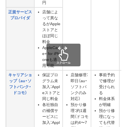
円
正規サービス
店舗によ
プロバイダ
って異な
るがApple
ストアと
ほぼ同じ
料金
AppleCar
e+ for iPh
oneも適
スクロール
用可能
キャリアショ
保証プロ
店舗修理：
事前予約
ップ （au・ソ
グラム未
即日（au・
で修理が
フトバンク・
加入：Appl
ソフトバ
受けられ
ドコモ）
eストアと
ンクのみ
る
同じ料金
対応）
料金体系
各社独自
預かり修
が明確
の補償サ
理：約1週
預かり修
ービスに
間（ドコモ
理になっ
加入：Appl
は約4〜7
ても代替