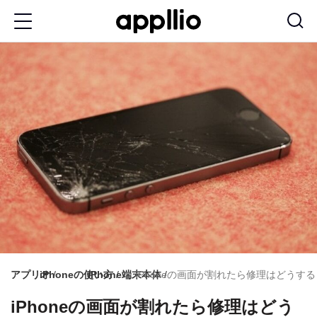
メ
イ
ン
コ
ン
テ
ン
ツ
に
移
動
アプリオ
iPhoneの使い方
iPhone端末本体
iPhoneの画面が割れたら修理はどうす
iPhoneの画面が割れたら修理はどう