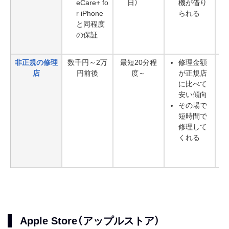
eCare+ fo
日）
機が借り
r iPhone
られる
と同程度
の保証
非正規の修理
数千円～2万
最短20分程
修理金額
店
円前後
度～
が正規店
に比べて
安い傾向
その場で
短時間で
修理して
くれる
Apple Store（アップルストア）