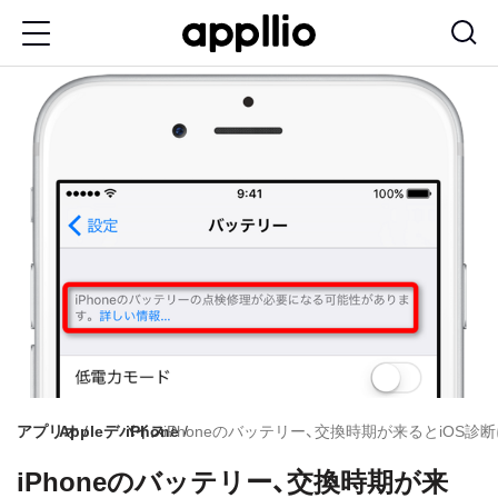
メ
イ
ン
コ
ン
テ
ン
ツ
に
移
動
アプリオ
Appleデバイス
iPhone
iPhoneのバッテリー、交換時期が来るとiO
iPhoneのバッテリー、交換時期が来