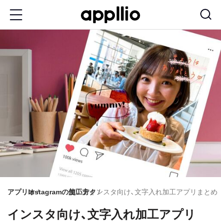
メ
イ
ン
コ
ン
テ
ン
ツ
に
移
動
アプリオ
Instagramの使い方
加工テク
インスタ向け、文字入れ加工アプリまとめ
インスタ向け、文字入れ加工アプリ