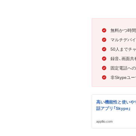
無料かつ時間
マルチデバイ
50人までチ
録音、画面共
固定電話への
非Skype
高い機能性と使いや
話アプリ「Skype」
appllio.com