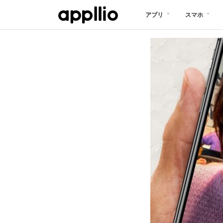
メ
アプリ
スマホ
イ
ン
コ
ン
テ
ン
ツ
に
移
動