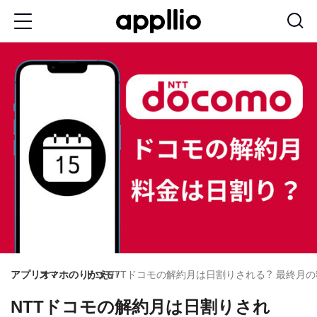
メ
イ
ン
コ
ン
テ
ン
ツ
に
移
動
アプリオ
スマホのりかえ
ドコモ
NTTドコモの解約月は日割りされる？ 最終月
NTTドコモの解約月は日割りされ