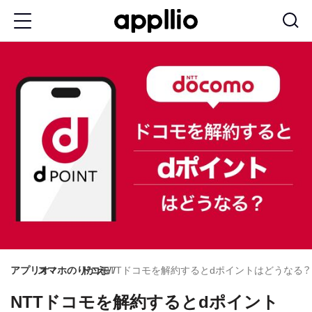
メ
イ
ン
コ
ン
テ
ン
ツ
に
移
動
アプリオ
スマホのりかえ
ドコモ
NTTドコモを解約するとdポイントはどうなる
NTTドコモを解約するとdポイント