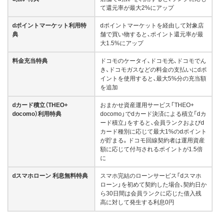
て還元率が最大2%にアップ
dポイントマーケット利用特
dポイントマーケットを経由して対象店
典
舗で買い物すると、ポイント還元率が最
大1.5%にアップ
料金充当特典
ドコモのケータイ、ドコモ光、ドコモでん
き、ドコモガスなどの料金の支払いにdポ
イントを使用すると、最大5%分の充当額
を追加
dカード積立（THEO+
おまかせ資産運用サービス「THEO+
docomo）利用特典
docomo」でdカード決済による積立「dカ
ード積立」をすると、会員ランクおよびd
カード種別に応じて最大1%のdポイント
が貯まる。ドコモ回線契約者は運用資産
額に応じて付与されるポイントが1.5倍
に
dスマホローン 利息無料特典
スマホ完結のローンサービス「dスマホ
ローン」を初めて契約した場合、契約日か
ら30日間は会員ランクに応じた借入残
高に対して発生する利息0円