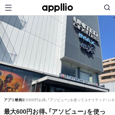
メ
イ
ン
コ
ン
テ
ン
ツ
に
移
動
アプリオ
映画
最大600円お得、「アソビュー」を使ってユナイテッド・
最大600円お得、「アソビュー」を使っ