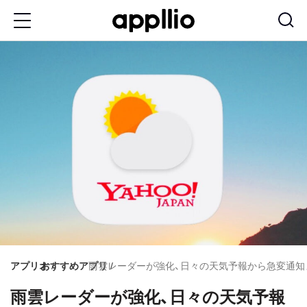
メ
イ
ン
コ
ン
テ
ン
ツ
に
移
動
アプリオ
おすすめアプリ
雨雲レーダーが強化、日々の天気予報から急変通知まで
雨雲レーダーが強化、日々の天気予報