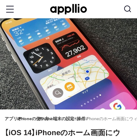
メ
イ
ン
コ
ン
テ
ン
ツ
に
移
動
アプリオ
iPhoneの使い方
iPhone端末の設定・操作
【iOS 14】iPhoneのホーム画
【iOS 14】iPhoneのホーム画面にウ