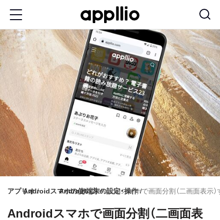
メ
イ
ン
コ
ン
テ
ン
ツ
に
移
動
アプリオ
Androidスマホの使い方
Android端末の設定・操作
Androidスマホで画面分割（二画面表
Androidスマホで画面分割（二画面表