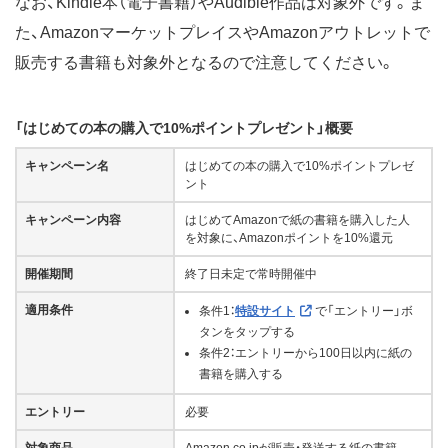
なお、Kindle本（電子書籍）やAudible作品は対象外です。ま
た、AmazonマーケットプレイスやAmazonアウトレットで
販売する書籍も対象外となるので注意してください。
「はじめての本の購入で10%ポイントプレゼント」概要
キャンペーン名
はじめての本の購入で10%ポイントプレゼ
ント
キャンペーン内容
はじめてAmazonで紙の書籍を購入した人
を対象に、Amazonポイントを10%還元
開催期間
終了日未定で常時開催中
適用条件
条件1：
特設サイト
で「エントリー」ボ
タンをタップする
条件2：エントリーから100日以内に紙の
書籍を購入する
エントリー
必要
対象商品
Amazon.co.jpが販売・発送する紙の書籍