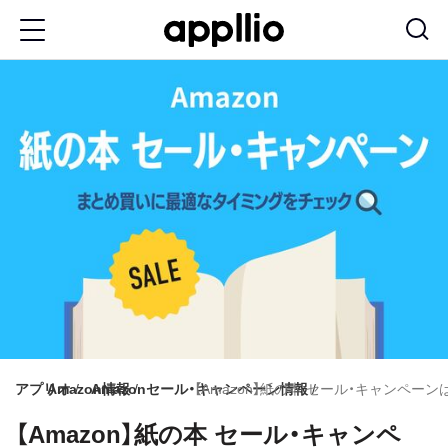
メ
イ
ン
コ
ン
テ
ン
ツ
に
移
動
アプリオ
Amazon情報
Amazonセール・キャンペーン情報
【Amazon】紙の本 セール・キャンペ
【Amazon】紙の本 セール・キャンペ