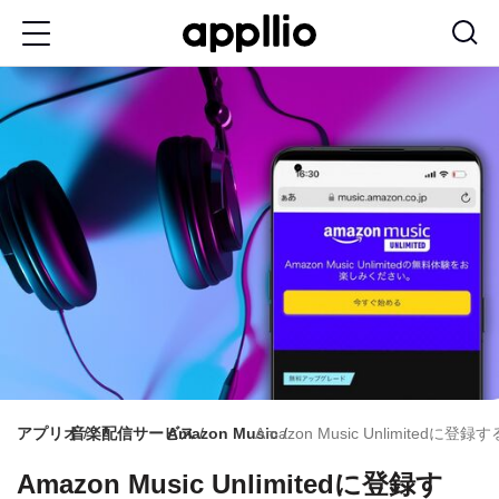
メ
イ
ン
コ
ン
テ
ン
ツ
に
移
動
アプリオ
音楽配信サービス
Amazon Music
Amazon Music Unlimitedに
Amazon Music Unlimitedに登録す