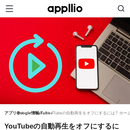
メ
イ
ン
コ
ン
テ
ン
ツ
に
移
動
アプリオ
Google情報
YouTube
YouTubeの自動再生をオフにするには？ 
YouTubeの自動再生をオフにするに