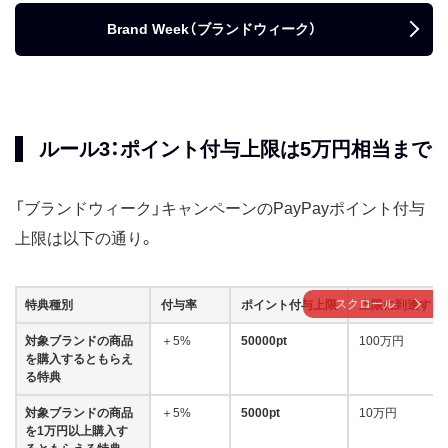
Brand Week（ブランドウィーク）
ルール3：ポイント付与上限は5万円相当まで
「ブランドウィーク」キャンペーンのPayPayポイント付与
上限は以下の通り。
スクロール
特典種別
付与率
ポイント付与上限
上限に到達する
対象ブランドの商品
＋5%
50000pt
100万円
を購入するともらえ
る特典
対象ブランドの商品
＋5%
5000pt
10万円
を1万円以上購入す