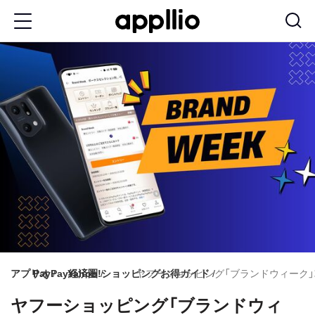
メ
イ
ン
コ
ン
テ
ン
ツ
に
移
動
アプリオ
PayPay経済圏
Yahoo!ショッピングお得ガイド
ヤフーショッピング「ブランドウィーク
ヤフーショッピング「ブランドウィ