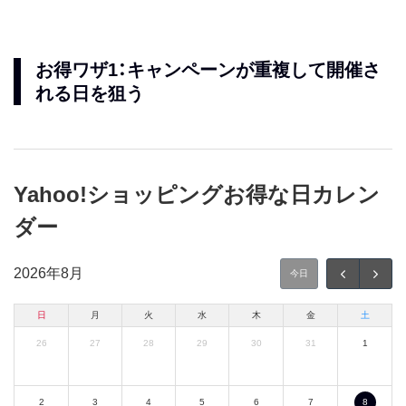
お得ワザ1：キャンペーンが重複して開催さ
れる日を狙う
Yahoo!ショッピングお得な日カレン
ダー
2026年
8月
今日
日
月
火
水
木
金
土
26
27
28
29
30
31
1
2
3
4
5
6
7
8