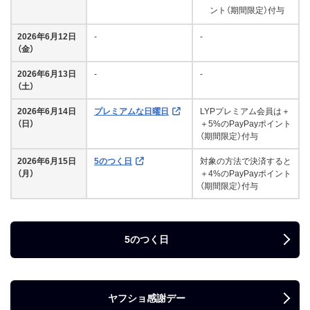
ント（期間限定）付与
2026年6月12日
-
-
（金）
2026年6月13日
-
-
（土）
2026年6月14日
プレミアムな日曜日
LYPプレミアム会員は＋
（日）
＋5%のPayPayポイント
（期間限定）付与
2026年6月15日
5のつく日
対象の方法で決済すると
（月）
＋4%のPayPayポイント
（期間限定）付与
5のつく日
ヤフショ感謝デー