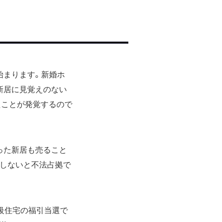
始まります。新婚ホ
新居に見覚えのない
たことが発覚するので
った新居も売ること
去しないと不法占拠で
級住宅の福引当選で