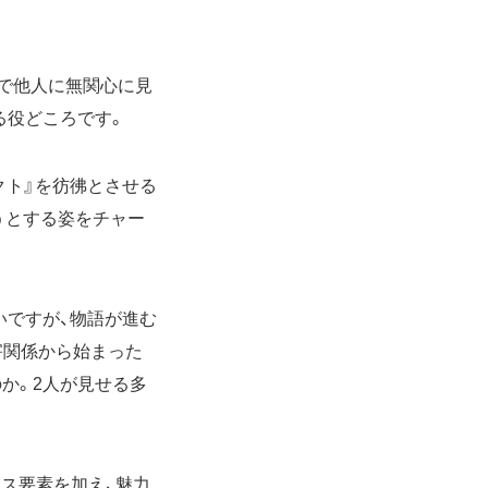
義で他人に無関心に見
る役どころです。
クト』を彷彿とさせる
うとする姿をチャー
いですが、物語が進む
害関係から始まった
か。2人が見せる多
ンス要素を加え、魅力