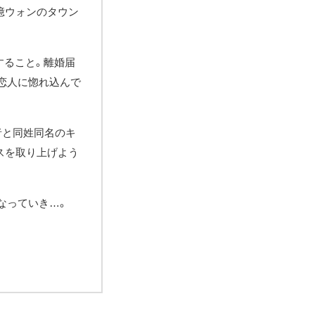
億ウォンのタウン
すること。離婚届
恋人に惚れ込んで
者と同姓同名のキ
スを取り上げよう
なっていき…。