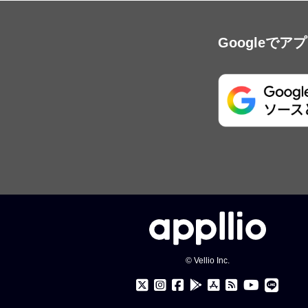
Googleで
© Vellio Inc.