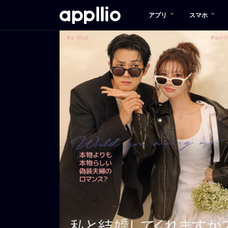
メ
アプリ
スマホ
イ
ン
コ
ン
テ
ン
ツ
に
移
動