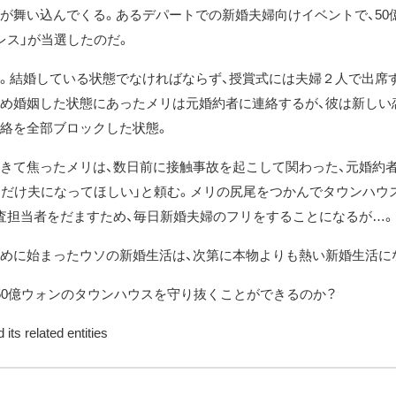
が舞い込んでくる。あるデパートでの新婚夫婦向けイベントで、50
レス」が当選したのだ。
。結婚している状態でなければならず、授賞式には夫婦２人で出席
め婚姻した状態にあったメリは元婚約者に連絡するが、彼は新しい
絡を全部ブロックした状態。
きて焦ったメリは、数日前に接触事故を起こして関わった、元婚約
日だけ夫になってほしい」と頼む。メリの尻尾をつかんでタウンハウ
査担当者をだますため、毎日新婚夫婦のフリをすることになるが…。
めに始まったウソの新婚生活は、次第に本物よりも熱い新婚生活に
50億ウォンのタウンハウスを守り抜くことができるのか？
its related entities