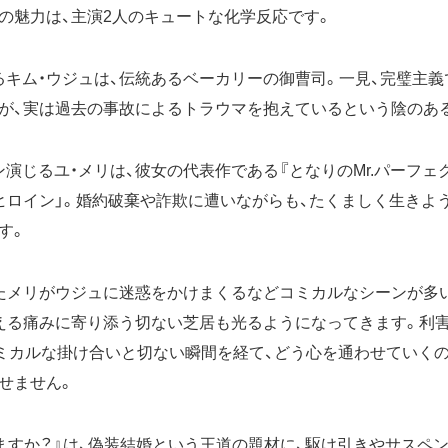
の魅力は、主演2人のキュートな化学反応です。
るキム・ウジュは、伝統あるベーカリーの御曹司。一見、完璧主
が、実は過去の事故によるトラウマを抱えているという陰のあ
ン演じるユ・メリは、彼女の代表作である『となりのMr.パーフェ
ヒロイン」。婚約破棄や詐欺に遭いながらも、たくましく生きよ
す。
たメリがウジュに迷惑をかけまくるなどコミカルなシーンが多
える痛みに寄り添う切ない芝居も光るようになってきます。利
コミカルな掛け合いと切ない瞬間を経て、どう心を通わせていくの
せません。
ますか？』は、偽装結婚という王道の題材に、駆け引きやサスペ