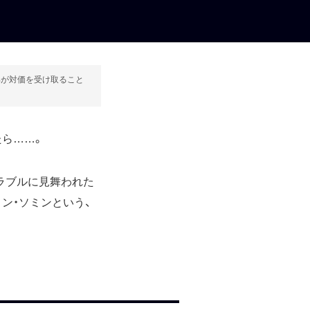
部が対価を受け取ること
たら……。
ラブルに見舞われた
ン・ソミンという、