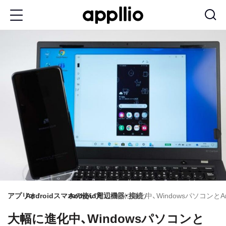
メ
イ
ン
コ
ン
テ
ン
ツ
に
移
動
アプリオ
Androidスマホの使い方
Android周辺機器・接続
大幅に進化中、Windowsパソコンと
大幅に進化中、Windowsパソコンと