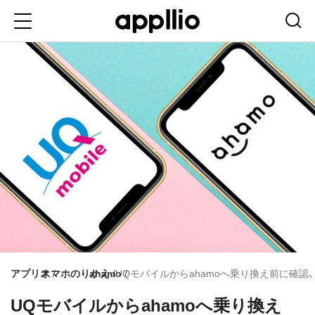
メ
イ
ン
コ
ン
テ
ン
ツ
に
移
動
アプリオ
スマホのりかえ
ahamo
UQモバイルからahamoへ乗り換え前に確認
UQモバイルからahamoへ乗り換え