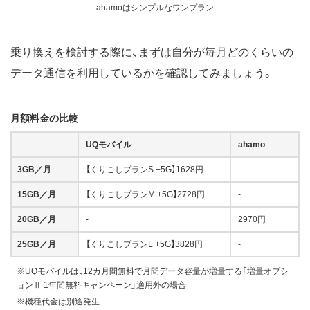
ahamoはシンプルなワンプラン
乗り換えを検討する際に、まずは自分が毎月どのくらいの
データ通信を利用しているかを確認してみましょう。
月額料金の比較
UQモバイル
ahamo
3GB／月
【くりこしプランS +5G】1628円
-
15GB／月
【くりこしプランM +5G】2728円
-
20GB／月
-
2970円
25GB／月
【くりこしプランL +5G】3828円
-
※UQモバイルは、12カ月間無料で月間データ容量が増量する「増量オプシ
ョンⅡ 1年間無料キャンペーン」適用外の場合
※機種代金は別途発生