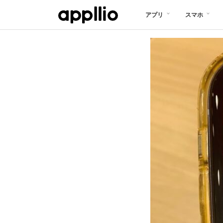
メ
アプリ
スマホ
イ
ン
コ
ン
テ
ン
ツ
に
移
動