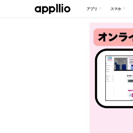
メ
アプリ
スマホ
イ
ン
コ
ン
テ
ン
ツ
に
移
動