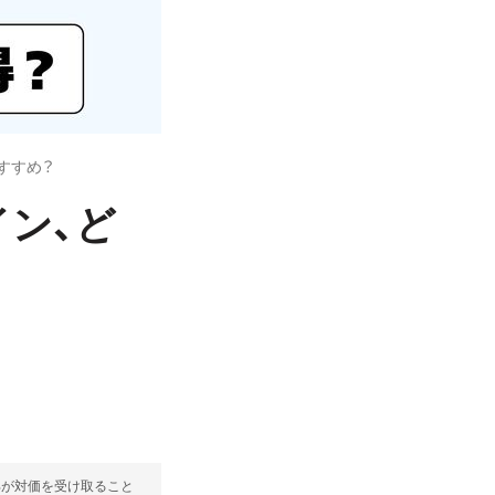
すすめ？
イン、ど
部が対価を受け取ること