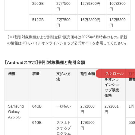
256GB
2万7500
12万9800円
10万2300
円
円
512GB
2万7500
16万2800円
13万5300
円
円
（※）割引対象機種および割引金額・販売価格は2025年6月時点のもの。最新
の情報はUQモバイルオンラインショップ公式サイトを参照してください。
【Androidスマホ】割引対象機種と割引金額
スクロール
機種
容量
支払い方
割引金額
UQモバイ
割
法
ルオンラ
機
インショ
ップ販売
価格
Samsung
64GB
一括払い
2万2000
2万2001
1円
Galaxy
円
円
A25 5G
64GB
スマホト
1万6500
55
クするプ
円
ログラム