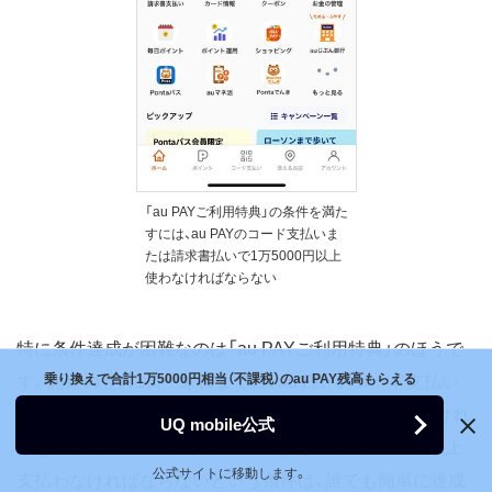
「au PAYご利用特典」の条件を満た
すには、au PAYのコード支払いま
たは請求書払いで1万5000円以上
使わなければならない
特に条件達成が困難なのは「au PAYご利用特典」のほうで
乗り換えで合計1万5000円相当（不課税）のau PAY残高もらえる
す。開通の翌月1日〜末日までに、au PAYのコード支払い
または請求書払いを利用して1万5000円以上決済しなけれ
UQ mobile公式
ばなりません。1カ月間でau PAYを使って1万5000円以上
公式サイトに移動します。
支払わなければならないという条件は、誰でも簡単に達成