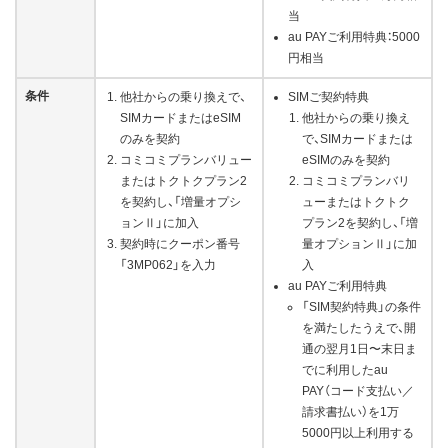
当
au PAYご利用特典：5000
円相当
条件
他社からの乗り換えで、
SIMご契約特典
SIMカードまたはeSIM
他社からの乗り換え
のみを契約
で、SIMカードまたは
コミコミプランバリュー
eSIMのみを契約
またはトクトクプラン2
コミコミプランバリ
を契約し、「増量オプシ
ューまたはトクトク
ョンⅡ」に加入
プラン2を契約し、「増
契約時にクーポン番号
量オプションⅡ」に加
「3MP062」を入力
入
au PAYご利用特典
「SIM契約特典」の条件
を満たしたうえで、開
通の翌月1日〜末日ま
でに利用したau
PAY（コード支払い／
請求書払い）を1万
5000円以上利用する