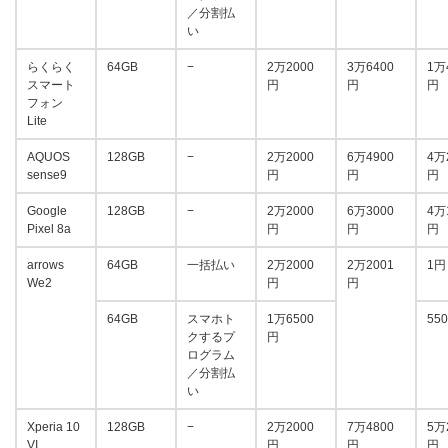
／分割払
い
らくらく
64GB
−
2万2000
3万6400
1万
スマート
円
円
円
フォン
Lite
AQUOS
128GB
−
2万2000
6万4900
4万
sense9
円
円
円
Google
128GB
−
2万2000
6万3000
4万
Pixel 8a
円
円
円
arrows
64GB
一括払い
2万2000
2万2001
1円
We2
円
円
64GB
スマホト
1万6500
55
クするプ
円
ログラム
／分割払
い
Xperia 10
128GB
−
2万2000
7万4800
5万
VI
円
円
円