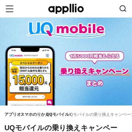
メ
イ
ン
コ
ン
テ
ン
ツ
に
移
動
アプリオ
スマホのりかえ
UQモバイル
UQモバイルの乗り換えキャンペ
UQモバイルの乗り換えキャンペー