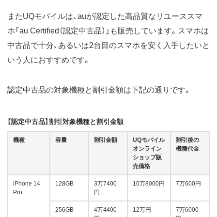
またUQモバイルは、auが認定した高品質なリユーススマ
ホ「au Certified（認定中古品）」も販売しています。スマホは
中古品で十分、あるいは2台目のスマホを安く入手したいと
いう人におすすめです。
認定中古品の対象機種と割引金額は下記の通りです。
【認定中古品】割引対象機種と割引金額
機種
容量
割引金額
UQモバイル
割引後の
オンライン
機種代金
ショップ販
売価格
iPhone 14
128GB
3万7400
10万8000円
7万600円
Pro
円
256GB
4万4400
12万円
7万6000