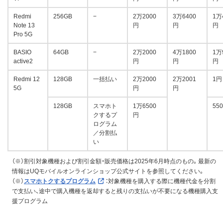
Redmi
256GB
−
2万2000
3万6400
1万
Note 13
円
円
円
Pro 5G
BASIO
64GB
−
2万2000
4万1800
1万
active2
円
円
円
Redmi 12
128GB
一括払い
2万2000
2万2001
1円
5G
円
円
128GB
スマホト
1万6500
55
クするプ
円
ログラム
／分割払
い
（※）割引対象機種および割引金額・販売価格は2025年6月時点のもの。最新の
情報はUQモバイルオンラインショップ公式サイトを参照してください。
（※）
スマホトクするプログラム
：対象機種を購入する際に機種代金を分割
で支払い、途中で購入機種を返却すると残りの支払いが不要になる機種購入支
援プログラム