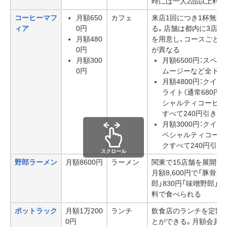
時には一人2品以上料理
コーヒーマフ
月額650
カフェ
来店1回につき1杯無料
ィア
0円
る。店舗は都内に3店舗
月額480
を用意し、コースごと
0円
が異なる
月額300
月額6500円：スペ
0円
ムージーなど全ドリ
月額4800円：クイ
ライト（通常680円
シャルティコーヒー
すべて240円引き
月額3000円：クイ
ペシャルティコーヒ
クすべて240円引き
スクロール
野郎ラーメン
月額8600円
ラーメン
関東で15店舗を展開す
月額8,600円で「豚骨野
郎」830円「味噌野郎」8
料で食べられる
ポットラック
月額1万200
ランチ
飲食店のランチを定額
0円
とができる。月額会員は