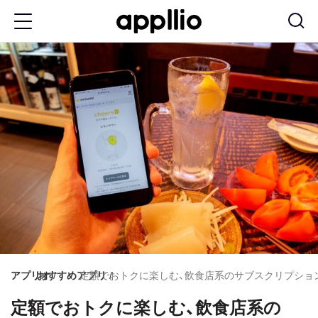
メ
イ
ン
コ
ン
テ
ン
ツ
に
移
動
アプリオ
おすすめアプリ
定額でおトクに楽しむ、飲食店系のサブスクリプション
定額でおトクに楽しむ、飲食店系の