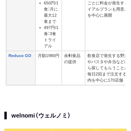
650円/1
ごとに料金が発生する1
食：月に
イアルプランも用意さ
最大12
を中心に展開
食まで
497円/1
食：3食
トライ
アル
Reduce GO
月額1980円
余剰食品
飲食店で発生する野菜
の提供
やパスタや弁当などの
ら探してもらうことがで
毎日2回まで注文するこ
内を中心に170店舗
welnomi（ウェルノミ）