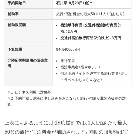
予約開始日
石川県：8月23日（金）〜
補助率
旅行・宿泊料金の最大50％（1人1泊あたり）
補助限度額
宿泊単体商品・交通付宿泊旅行商品（1
泊）：2万円
交通付宿泊旅行商品（2泊以上）：3万円
予算規模
94億4000万円
北陸応援割適用の販売業
旅行業者
者
宿泊事業者（宿やホテル）
宿泊予約サイトを運営する旅行業者（楽天
トラベルやじゃらんなど）
※1：ビジネス利用は対象外
※2：予約開始日以降に申し込みをおこなった旅行・宿泊が北陸応援割の対
象
上表にもあるように、北陸応援割では、1人1泊あたり最大
50％の旅行・宿泊料金が補助されます。補助の限度額は宿