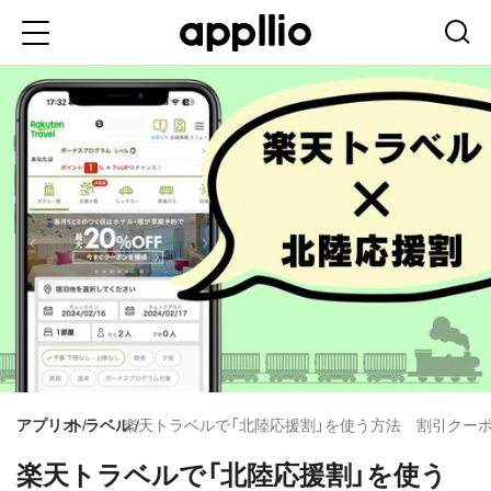
メ
イ
ン
コ
ン
テ
ン
ツ
に
移
動
アプリオ
トラベル
楽天トラベルで「北陸応援割」を使う方法 割引クー
楽天トラベルで「北陸応援割」を使う