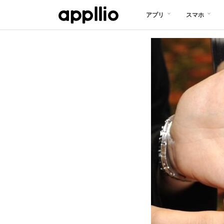
メ
アプリ
スマホ
イ
ン
コ
ン
テ
ン
ツ
に
移
動