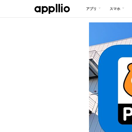
メ
アプリ
スマホ
イ
ン
コ
ン
テ
ン
ツ
に
移
動