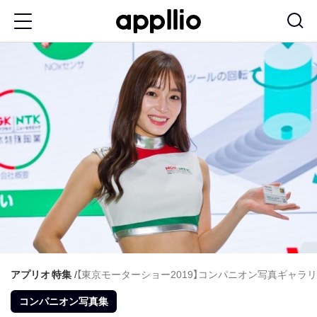
メ
イ
ン
コ
ン
テ
ン
ツ
に
移
動
アプリオ
特集
【東京モーターショー2019】コンパニオン写真ギャラリ
コンパニオン写真集