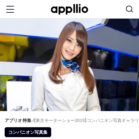
メ
イ
ン
コ
ン
テ
ン
ツ
に
移
動
アプリオ
特集
【東京モーターショー2019】コンパニオン写真ギャラリ
コンパニオン写真集