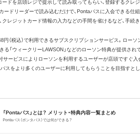
コードを店頭レジで提示して読み取ってもらい、登録するクレジッ
ard）をカードリーダーで読み込むだけで、Pontaパスに入会できる
、クレジットカード情報の入力などの手間を省けるなど、手続き
額548円（税込）で利用できるサブスクリプションサービス。ローソ
る「ウィークリーLAWSON」などのローソン特典が提供されて
入会受付サービスによりローソンを利用するユーザーが店頭ですぐ
ntaパスをより多くのユーザーに利用してもらうことを目指すと
「Pontaパス」とは？ メリット・特典内容一覧まとめ
Pontaパス（ポンタパス）では何ができる？