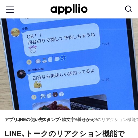
メ
イ
ン
コ
ン
テ
ン
ツ
に
移
動
アプリオ
LINEの使い方
トーク
スタンプ・絵文字・着せかえ
LINE、トークのリアクション機
LINE、トークのリアクション機能で