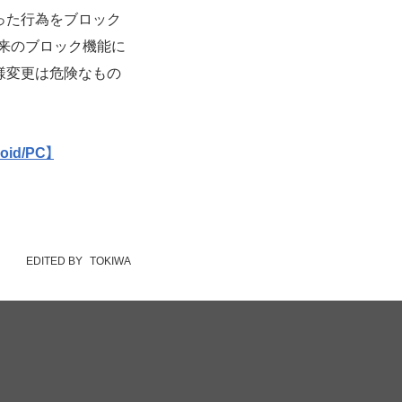
った行為をブロック
来のブロック機能に
様変更は危険なもの
id/PC】
EDITED BY
TOKIWA