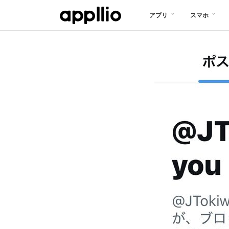
メ
アプリ
スマホ
イ
ン
コ
ン
テ
ン
ツ
に
移
動