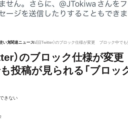
）の使い方
X関連ニュース
itter）のブロック仕様が変
も投稿が見られる「ブロッ
できない
2