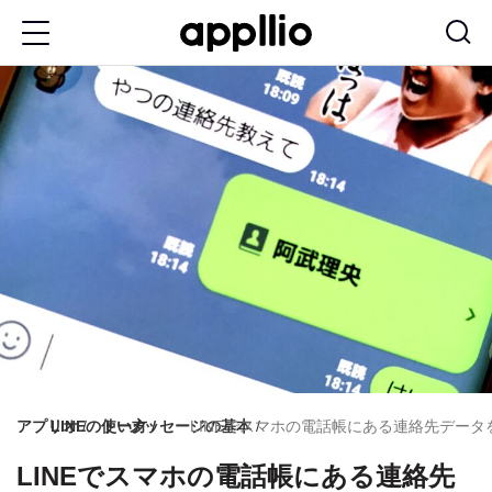
メ
イ
ン
コ
ン
テ
ン
ツ
に
移
動
アプリオ
LINEの使い方
トーク
メッセージの基本
LINEでスマホの電話帳にある連絡先データ
LINEでスマホの電話帳にある連絡先