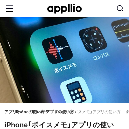
メ
イ
ン
コ
ン
テ
ン
ツ
に
移
動
アプリオ
iPhoneの使い方
iPhoneアプリの使い方
iPhone「ボイスメモ」アプリの使い方
iPhone「ボイスメモ」アプリの使い