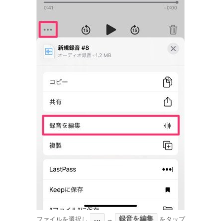
…
録音を編集
ファイルを選択し
→
をタップ