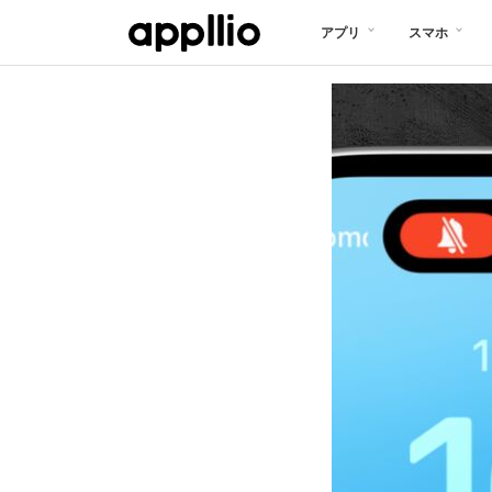
メ
アプリ
スマホ
イ
ン
コ
ン
テ
ン
ツ
に
移
動