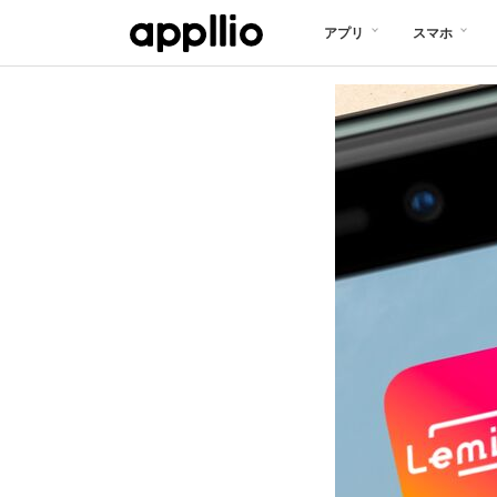
メ
アプリ
スマホ
イ
ン
コ
ン
テ
ン
ツ
に
移
動