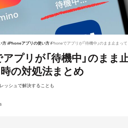
使い方
iPhoneアプリの使い方
neでアプリが「待機中」のまま
た時の対処法まとめ
レッシュで解決することも
6