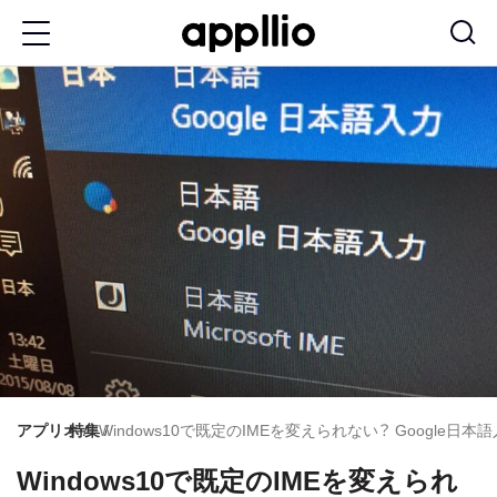
メ
イ
ン
コ
ン
テ
ン
ツ
に
移
動
アプリオ
特集
Windows10で既定のIMEを変えられない？ Google日
Windows10で既定のIMEを変えられ