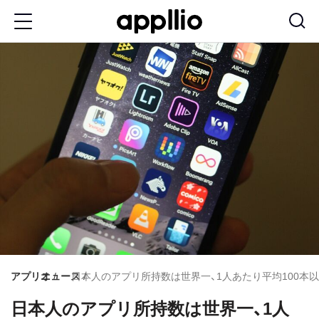
メ
イ
ン
コ
ン
テ
ン
ツ
に
移
動
アプリオ
ニュース
日本人のアプリ所持数は世界一、1人あたり平均100本以上を
日本人のアプリ所持数は世界一、1人