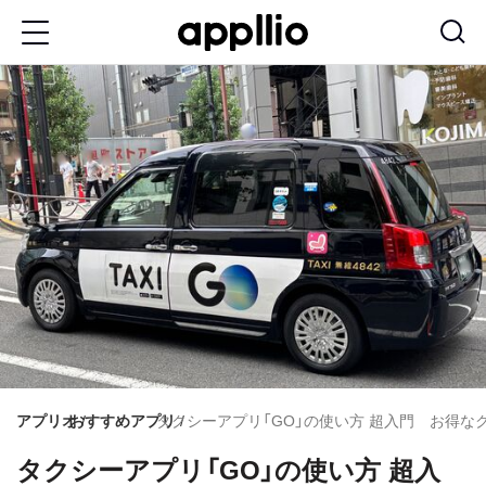
メ
イ
ン
コ
ン
テ
ン
ツ
に
移
動
アプリオ
おすすめアプリ
タクシーアプリ「GO」の使い方 超入門 お得
タクシーアプリ「GO」の使い方 超入