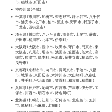
市、稲城市、町田市）
神奈川県（全域）
千葉県（市川市、船橋市、習志野市、鎌ヶ谷市、八千代
市、浦安市、松戸市、柏市、流山市、野田市、我孫子市、
千葉市、四街道市）
埼玉県（川口市、さいたま市、鴻巣市、上尾市、蕨市、
戸田市、桶川市、北本市、伊奈町）
大阪府（大阪市、豊中市、吹田市、守口市、門真市、東
大阪市、八尾市、堺市※、池田市、箕面市、茨木市、高
槻市、摂津市、島本町、松原市、藤井寺市、柏原市、羽
曳野市）
京都府（京都市※、向日市、長岡京市、宇治市、八幡
市、城陽市、京田辺市、木津川市、大山崎町、久御山
町、井手町、宇治田原町、笠置町、和束町、精華町）
兵庫県（神戸市、尼崎市、西宮市、芦屋市、伊丹市、宝
塚市、川西市、明石市※、猪名川町）
北海道（札幌市、江別市、石狩市※、北広島市、旭川
市、鷹栖町、当麻町、比布町）