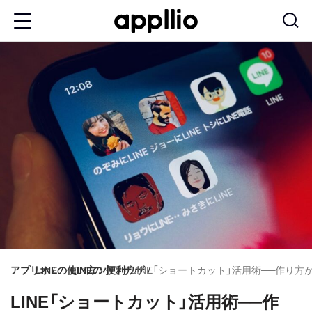
メ
イ
ン
コ
ン
テ
ン
ツ
に
移
動
アプリオ
LINEの使い方
LINEの小ワザ
便利ワザ
LINE「ショートカット」活用術──作り
LINE「ショートカット」活用術──作