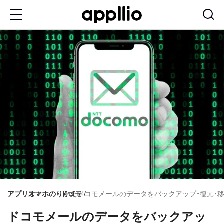
メ
イ
ン
コ
ン
テ
ン
ツ
に
移
動
アプリオ
スマホのりかえ
ドコモ
ドコモメールのデータをバックアップ・復元・移動する方
ドコモメールのデータをバックアッ