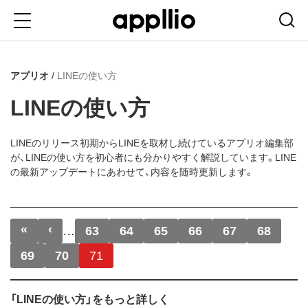
メ
イ
ン
アプリオ
LINEの使い方
コ
ン
LINEの使い方
テ
ン
LINEのリリース初期からLINEを取材し続けているアプリオ編集部
が、LINEの使い方を初心者にも分かりやすく解説しています。LINE
ツ
の最新アップデートにあわせて、内容を随時更新します。
に
移
ページ送り
«
‹
先頭ページ
前ページ
…
63
64
65
66
67
68
動
69
70
71
「LINEの使い方」をもっと詳しく