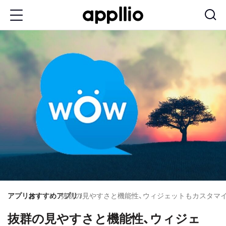
メ
イ
ン
コ
ン
テ
ン
ツ
に
移
動
アプリオ
おすすめアプリ
抜群の見やすさと機能性、ウィジェットもカスタマイズ
抜群の見やすさと機能性、ウィジェ