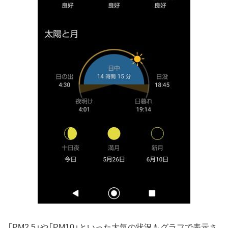
「PM2.5」や「PM10」といった大気の状況もグラフで表示さ