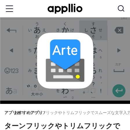
メ
イ
ン
コ
ン
テ
ン
ツ
に
移
動
アプリオ
おすすめアプリ
ターンフリックやトリムフリックでスムーズな文字入力を
ターンフリックやトリムフリックで