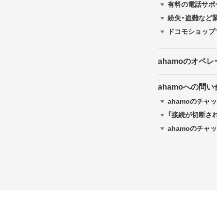
有料の電話サポ
紛失・盗難など
ドコモショップ
ahamoのオペ
ahamoへの問
ahamoのチャ
「接続が切断さ
ahamoのチャ