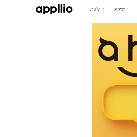
メ
アプリ
スマホ
イ
ン
コ
ン
テ
ン
ツ
に
移
動