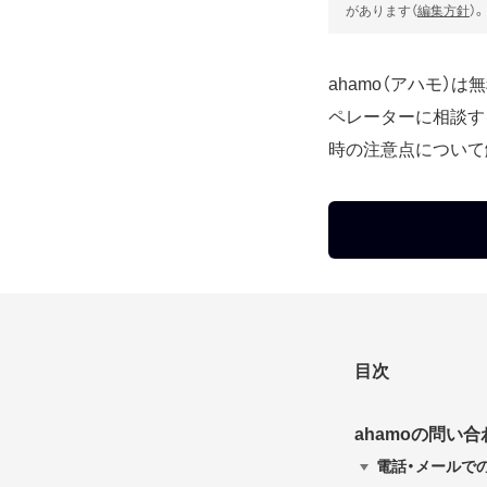
があります（
編集方針
）。
ahamo（アハモ
ペレーターに相談す
時の注意点について
目次
ahamoの問い
電話・メールで