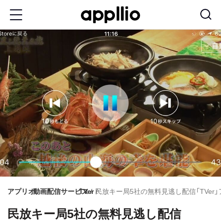
メ
イ
ン
コ
ン
テ
ン
ツ
に
移
動
アプリオ
動画配信サービス
TVer
民放キー局5社の無料見逃し配信「TVer
民放キー局5社の無料見逃し配信